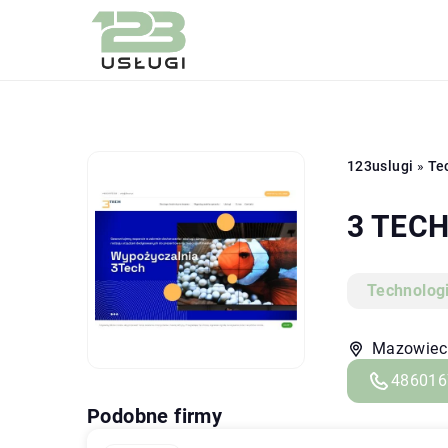
123uslugi
»
Te
3 TECH
Technolog
Mazowieck
486016
Podobne firmy