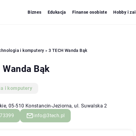
Biznes
Edukacja
Finanse osobiste
Hobby i za
chnologia i komputery
»
3 TECH Wanda Bąk
 Wanda Bąk
ia i komputery
ie, 05-510 Konstancin-Jeziorna, ul. Suwalska 2
73399
info@3tech.pl