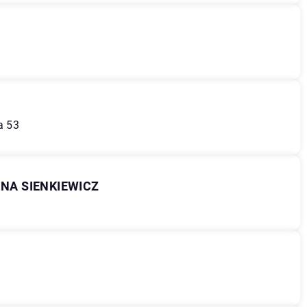
a
a 53
INA SIENKIEWICZ