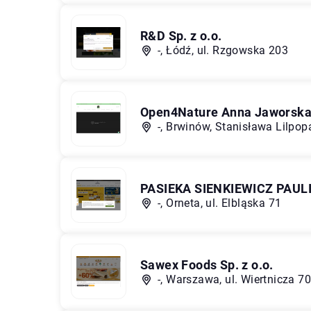
R&D Sp. z o.o.
-, Łódź, ul. Rzgowska 203
Open4Nature Anna Jaworsk
-, Brwinów, Stanisława Lilpop
PASIEKA SIENKIEWICZ PAUL
-, Orneta, ul. Elbląska 71
Sawex Foods Sp. z o.o.
-, Warszawa, ul. Wiertnicza 70