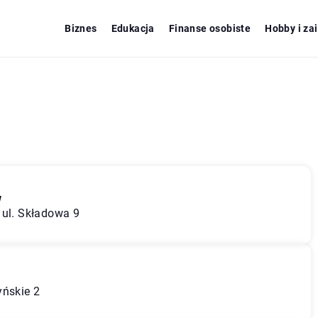
Biznes
Edukacja
Finanse osobiste
Hobby i za
w
 ul. Składowa 9
yńskie 2