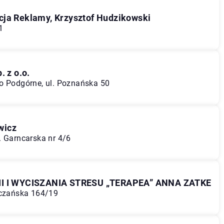
cja Reklamy, Krzysztof Hudzikowski
1
 z o.o.
o Podgórne, ul. Poznańska 50
wicz
. Garncarska nr 4/6
 I WYCISZANIA STRESU „TERAPEA” ANNA ZATKE
lczańska 164/19