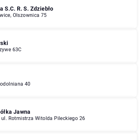
 S.C. R. S. Zdziebło
wice, Olszownica 75
ski
rzywe 63C
todolniana 40
półka Jawna
 ul. Rotmistrza Witolda Pileckiego 26