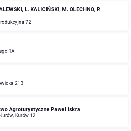
EWSKI, Ł. KALICIŃSKI, M. OLECHNO, P.
Produkcyjna 72
iego 1A
lowicka 21B
wo Agroturystyczne Paweł Iskra
Kurów, Kurów 12