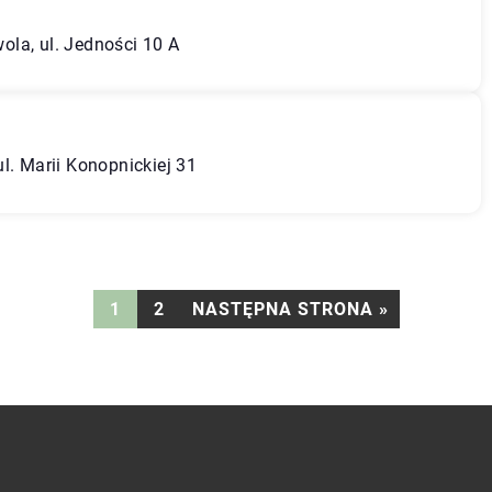
la, ul. Jedności 10 A
l. Marii Konopnickiej 31
1
2
NASTĘPNA STRONA »