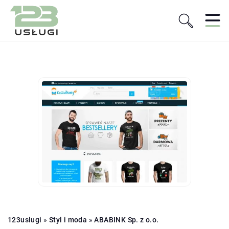
123uslugi
»
Styl i moda
»
ABABINK Sp. z o.o.