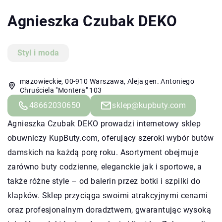
Agnieszka Czubak DEKO
Styl i moda
mazowieckie, 00-910 Warszawa, Aleja gen. Antoniego
Chruściela "Montera" 103
48662030650
sklep@kupbuty.com
Agnieszka Czubak DEKO prowadzi internetowy sklep
obuwniczy KupButy.com, oferujący szeroki wybór butów
damskich na każdą porę roku. Asortyment obejmuje
zarówno buty codzienne, eleganckie jak i sportowe, a
także różne style – od balerin przez botki i szpilki do
klapków. Sklep przyciąga swoimi atrakcyjnymi cenami
oraz profesjonalnym doradztwem, gwarantując wysoką