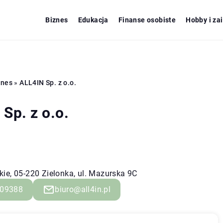
Biznes
Edukacja
Finanse osobiste
Hobby i za
znes
»
ALL4IN Sp. z o.o.
Sp. z o.o.
ie, 05-220 Zielonka, ul. Mazurska 9C
09388
biuro@all4in.pl