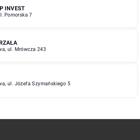
P INVEST
ul. Pomorska 7
TRZAŁA
a, ul. Mrówcza 243
a, ul. Józefa Szymańskiego 5