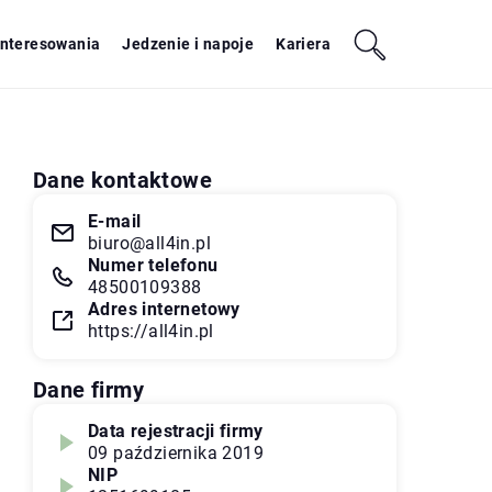
interesowania
Jedzenie i napoje
Kariera
Dane kontaktowe
E-mail
biuro@all4in.pl
Numer telefonu
48500109388
Adres internetowy
https://all4in.pl
Dane firmy
Data rejestracji firmy
09 października 2019
NIP