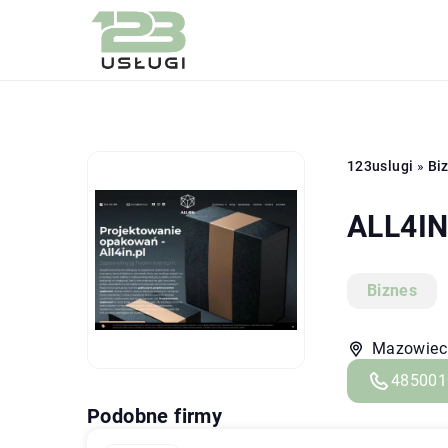
123uslugi
»
Bi
ALL4IN 
Biznes
Mazowieck
485001
Podobne firmy