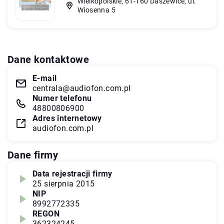
Wielkopolskie, 61-160 Daszewice, ul.
Wiosenna 5
Dane kontaktowe
E-mail
centrala@audiofon.com.pl
Numer telefonu
48800806900
Adres internetowy
audiofon.com.pl
Dane firmy
Data rejestracji firmy
25 sierpnia 2015
NIP
8992772335
REGON
362324245