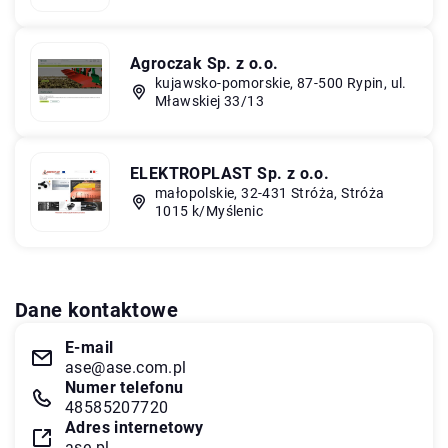
Agroczak Sp. z o.o.
kujawsko-pomorskie, 87-500 Rypin, ul.
Mławskiej 33/13
ELEKTROPLAST Sp. z o.o.
małopolskie, 32-431 Stróża, Stróża
1015 k/Myślenic
Dane kontaktowe
E-mail
ase@ase.com.pl
Numer telefonu
48585207720
Adres internetowy
ase.pl