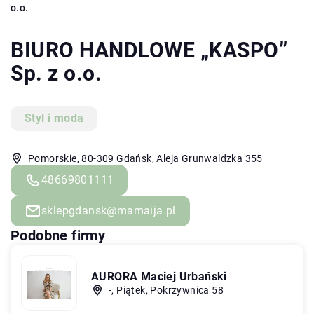
o.o.
BIURO HANDLOWE „KASPO”
Sp. z o.o.
Styl i moda
Pomorskie, 80-309 Gdańsk, Aleja Grunwaldzka 355
48669801111
sklepgdansk@mamaija.pl
Podobne firmy
AURORA Maciej Urbański
-, Piątek, Pokrzywnica 58