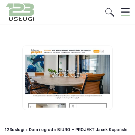
123uslugi
»
Dom i ogród
»
BIURO – PROJEKT Jacek Kopański