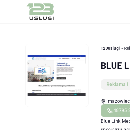
123uslugi
»
Re
BLUE L
Reklama i
mazowieck
48795 
Blue Link Me
specjalizując