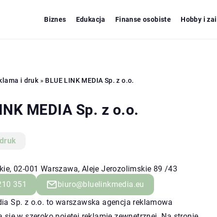
Biznes
Edukacja
Finanse osobiste
Hobby i za
klama i druk
»
BLUE LINK MEDIA Sp. z o.o.
INK MEDIA Sp. z o.o.
 druk
ie, 02-001 Warszawa, Aleje Jerozolimskie 89 /43
210 351
biuro@bluelinkmedia.eu
dia Sp. z o.o. to warszawska agencja reklamowa
a się w szeroko pojętej reklamie zewnętrznej. Na stronie