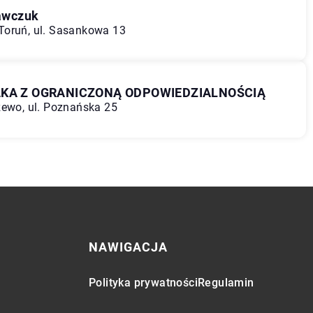
awczuk
Toruń, ul. Sasankowa 13
ŁKA Z OGRANICZONĄ ODPOWIEDZIALNOŚCIĄ
zewo, ul. Poznańska 25
NAWIGACJA
Polityka prywatności
Regulamin