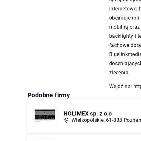
internetowej 
obejmuje m.in
mobilną oraz 
backlighty i 
fachowe dora
Bluelinkmedia
doceniającyc
zlecenia.
Wejdź na:
htt
Podobne firmy
HOLIMEX sp. z o.o
Wielkopolskie, 61-838 Poznań