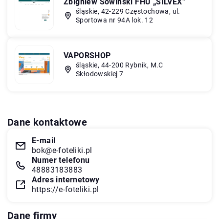
Zbigniew Sowiński FHU „SILVEX”
śląskie, 42-229 Częstochowa, ul.
Sportowa nr 94A lok. 12
VAPORSHOP
śląskie, 44-200 Rybnik, M.C
Skłodowskiej 7
Dane kontaktowe
E-mail
bok@e-foteliki.pl
Numer telefonu
48883183883
Adres internetowy
https://e-foteliki.pl
Dane firmy