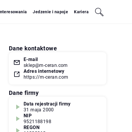
interesowania
Jedzenie i napoje
Kariera
Dane kontaktowe
E-mail
sklep@m-ceran.com
Adres internetowy
https://m-ceran.com
Dane firmy
Data rejestracji firmy
31 maja 2000
NIP
9521188198
REGON