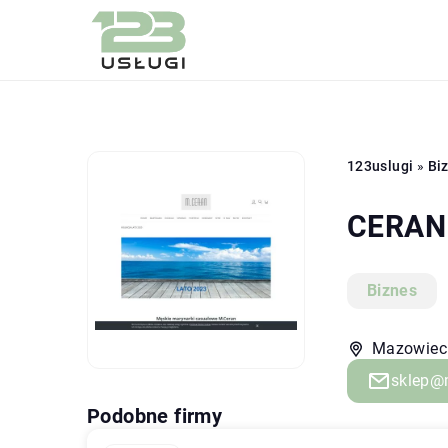
123uslugi
»
Bi
CERAN
Biznes
Mazowieck
sklep@
Podobne firmy