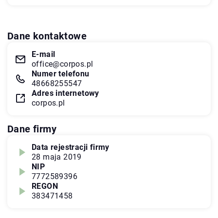
Dane kontaktowe
E-mail
office@corpos.pl
Numer telefonu
48668255547
Adres internetowy
corpos.pl
Dane firmy
Data rejestracji firmy
28 maja 2019
NIP
7772589396
REGON
383471458