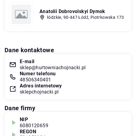
Anatolii Dobrovolskyi Dymok
łódzkie, 90-447 Łódź, Piotrkowska 173
Dane kontaktowe
E-mail
sklep@hurtowniachojnacki.pl
Numer telefonu
48506340401
Adres internetowy
sklepchojnacki.pl
Dane firmy
NIP
6080120659
REGON