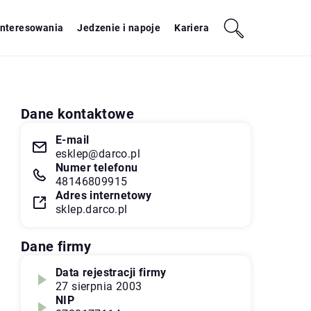
interesowania
Jedzenie i napoje
Kariera
Dane kontaktowe
E-mail
esklep@darco.pl
Numer telefonu
48146809915
Adres internetowy
sklep.darco.pl
Dane firmy
Data rejestracji firmy
27 sierpnia 2003
NIP