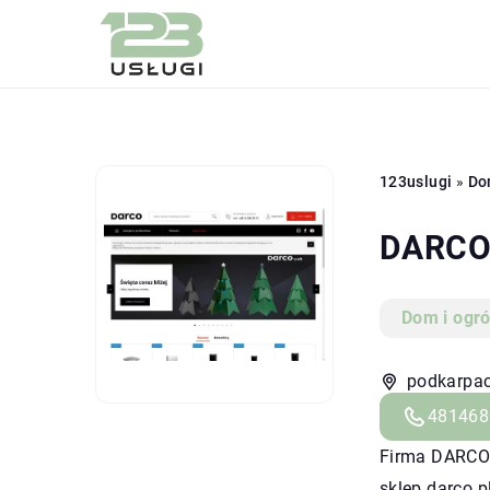
123uslugi
»
Do
DARCO 
Dom i ogr
podkarpac
481468
Firma DARCO S
sklep.darco.p