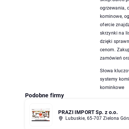
ogrzewania, o
kominowe, og
ofercie znaj
skrzynki na l
dzięki spraw
cenom. Zakup
zamówień ora
Słowa kluczo
systemy kom
kominkowe
Podobne firmy
PRAZI IMPORT Sp. z o.o.
Lubuskie, 65-707 Zielona Góra