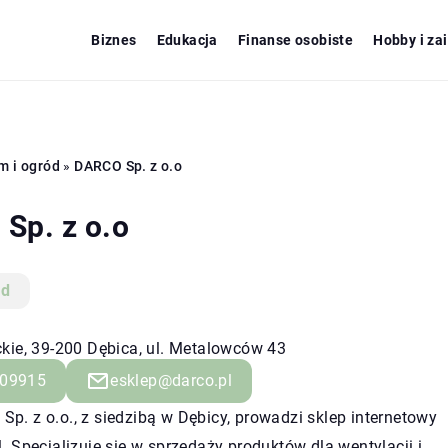
Biznes
Edukacja
Finanse osobiste
Hobby i za
m i ogród
»
DARCO Sp. z o.o
Sp. z o.o
ód
kie, 39-200 Dębica, ul. Metalowców 43
09915
esklep@darco.pl
p. z o.o., z siedzibą w Dębicy, prowadzi sklep internetowy
l. Specjalizuje się w sprzedaży produktów dla wentylacji i