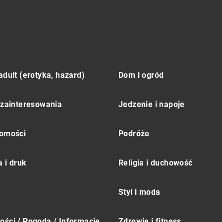
adult (erotyka, hazard)
Dom i ogród
 zainteresowania
Jedzenie i napoje
omości
Podróże
 i druk
Religia i duchowość
Styl i moda
ści / Pogoda / Informacje
Zdrowie i fitness