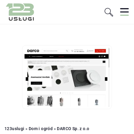
123uslugi
»
Dom i ogród
»
DARCO Sp. z o.o