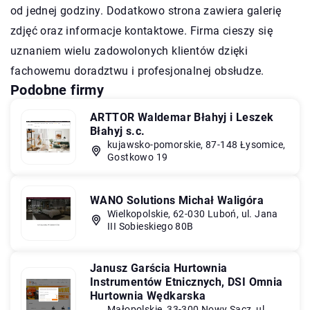
od jednej godziny. Dodatkowo strona zawiera galerię
zdjęć oraz informacje kontaktowe. Firma cieszy się
uznaniem wielu zadowolonych klientów dzięki
fachowemu doradztwu i profesjonalnej obsłudze.
Podobne firmy
ARTTOR Waldemar Błahyj i Leszek
Błahyj s.c.
kujawsko-pomorskie, 87-148 Łysomice,
Gostkowo 19
WANO Solutions Michał Waligóra
Wielkopolskie, 62-030 Luboń, ul. Jana
III Sobieskiego 80B
Janusz Garścia Hurtownia
Instrumentów Etnicznych, DSI Omnia
Hurtownia Wędkarska
Małopolskie, 33-300 Nowy Sącz, ul.