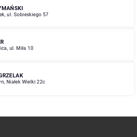
ZYMAŃSKI
k, ul. Sobieskiego 57
ER
ca, ul. Miła 10
 GRZELAK
n, Niałek Wielki 22c