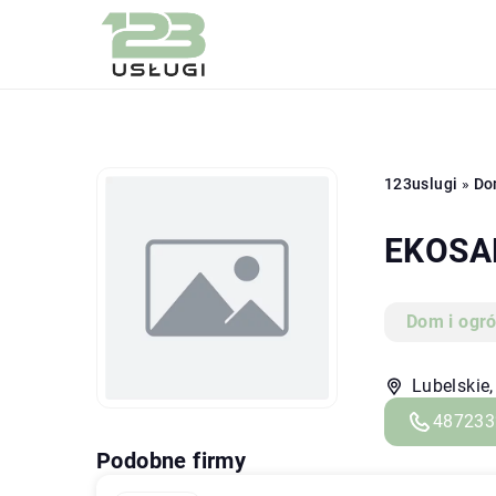
123uslugi
»
Do
EKOSAN
Dom i ogr
Lubelskie,
487233
Podobne firmy