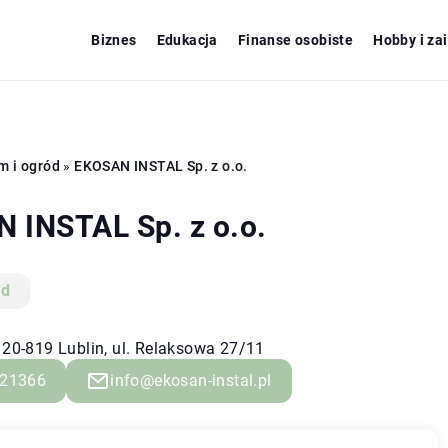
Biznes
Edukacja
Finanse osobiste
Hobby i za
m i ogród
»
EKOSAN INSTAL Sp. z o.o.
 INSTAL Sp. z o.o.
ód
 20-819 Lublin, ul. Relaksowa 27/11
21366
info@ekosan-instal.pl