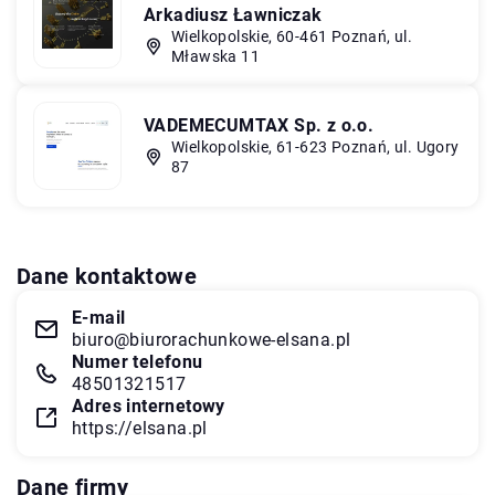
Arkadiusz Ławniczak
Wielkopolskie, 60-461 Poznań, ul.
Mławska 11
VADEMECUMTAX Sp. z o.o.
Wielkopolskie, 61-623 Poznań, ul. Ugory
87
Dane kontaktowe
E-mail
biuro@biurorachunkowe-elsana.pl
Numer telefonu
48501321517
Adres internetowy
https://elsana.pl
Dane firmy