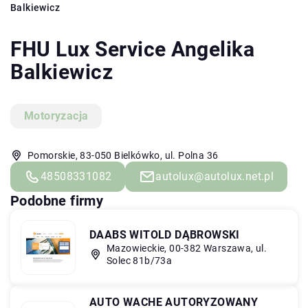
Balkiewicz
FHU Lux Service Angelika
Balkiewicz
Motoryzacja
Pomorskie, 83-050 Bielkówko, ul. Polna 36
48508331082
autolux@autolux.net.pl
Podobne firmy
DAABS WITOLD DĄBROWSKI
Mazowieckie, 00-382 Warszawa, ul.
Solec 81b/73a
AUTO WACHE AUTORYZOWANY