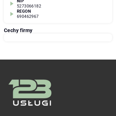
NIP
5273066182
REGON
690462967
Cechy firmy