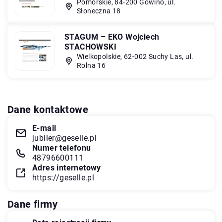
Pomorskie, 84-200 Gowino, ul.
Słoneczna 18
STAGUM – EKO Wojciech
STACHOWSKI
Wielkopolskie, 62-002 Suchy Las, ul.
Rolna 16
Dane kontaktowe
E-mail
jubiler@geselle.pl
Numer telefonu
48796600111
Adres internetowy
https://geselle.pl
Dane firmy