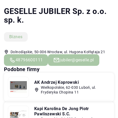
GESELLE JUBILER Sp. z o.o.
sp. k.
Biznes
Dolnośląskie, 50-006 Wrocław, ul. Hugona Kołłątaja 21
48796600111
jubiler@geselle.pl
Podobne firmy
AK Andrzej Koprowski
Wielkopolskie, 62-030 Luboń, ul.
Fryderyka Chopina 11
Kapi Karolina De Jong Piotr
Pawliszewski S.C.