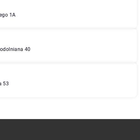
iego 1A
todolniana 40
a
a 53