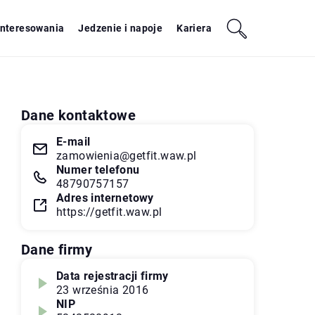
interesowania
Jedzenie i napoje
Kariera
Dane kontaktowe
E-mail
zamowienia@getfit.waw.pl
Numer telefonu
48790757157
Adres internetowy
https://getfit.waw.pl
Dane firmy
Data rejestracji firmy
23 września 2016
NIP