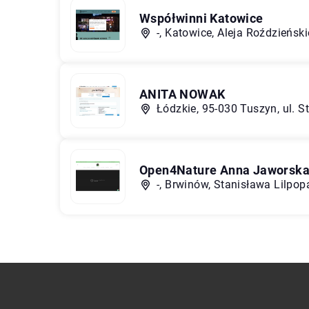
Współwinni Katowice
-, Katowice, Aleja Roździeńsk
ANITA NOWAK
Łódzkie, 95-030 Tuszyn, ul. S
Open4Nature Anna Jaworsk
-, Brwinów, Stanisława Lilpop