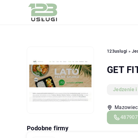
123uslugi
»
Je
GET FI
Jedzenie i
Mazowieck
487907
Podobne firmy