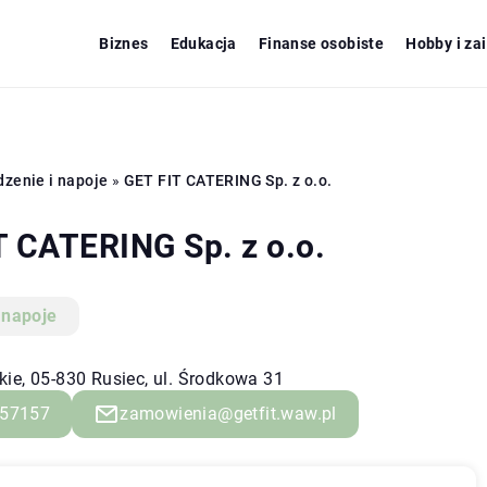
Biznes
Edukacja
Finanse osobiste
Hobby i za
dzenie i napoje
»
GET FIT CATERING Sp. z o.o.
T CATERING Sp. z o.o.
 napoje
ie, 05-830 Rusiec, ul. Środkowa 31
57157
zamowienia@getfit.waw.pl