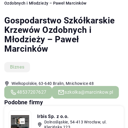
Ozdobnych i Młodzieży – Paweł Marcinków
Gospodarstwo Szkółkarskie
Krzewów Ozdobnych i
Młodzieży – Paweł
Marcinków
Biznes
Wielkopolskie, 63-640 Bralin, Mnichowice 48
48537207627
szkolka@marcinkow.pl
Podobne firmy
Irbis Sp. z o.o.
Dolnośląskie, 54-413 Wrocław, ul.
Klecińska 123