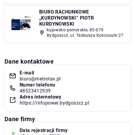
BIURO RACHUNKOWE
„KURDYNOWSKI” PIOTR
KURDYNOWSKI
kujawsko-pomorskie, 85-079
Bydgoszcz, ul. Tadeusza Kościuszki 27
Dane kontaktowe
E-mail
biuro@metrotax.pl
Numer telefonu
48523412939
Adres internetowy
https://infopower.bydgoszcz.pl
Dane firmy
Data rejestracji firmy