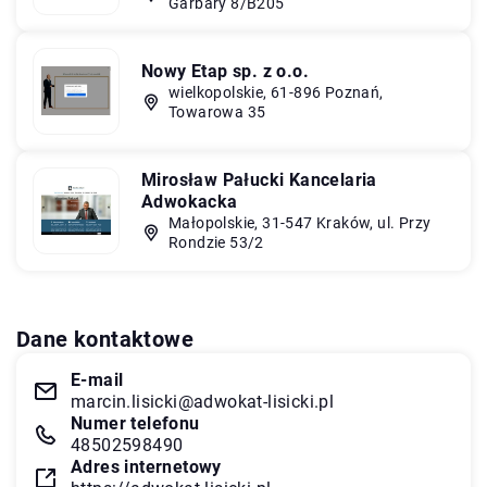
Garbary 8/B205
Nowy Etap sp. z o.o.
wielkopolskie, 61-896 Poznań,
Towarowa 35
Mirosław Pałucki Kancelaria
Adwokacka
Małopolskie, 31-547 Kraków, ul. Przy
Rondzie 53/2
Dane kontaktowe
E-mail
marcin.lisicki@adwokat-lisicki.pl
Numer telefonu
48502598490
Adres internetowy