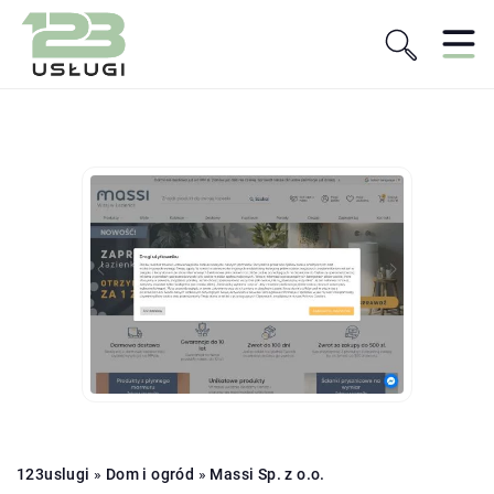
123uslugi
»
Dom i ogród
»
Massi Sp. z o.o.