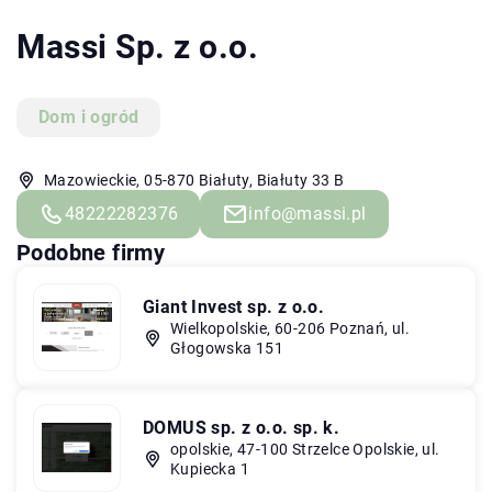
Massi Sp. z o.o.
Dom i ogród
Mazowieckie, 05-870 Białuty, Białuty 33 B
48222282376
info@massi.pl
Podobne firmy
Giant Invest sp. z o.o.
Wielkopolskie, 60-206 Poznań, ul.
Głogowska 151
DOMUS sp. z o.o. sp. k.
opolskie, 47-100 Strzelce Opolskie, ul.
Kupiecka 1