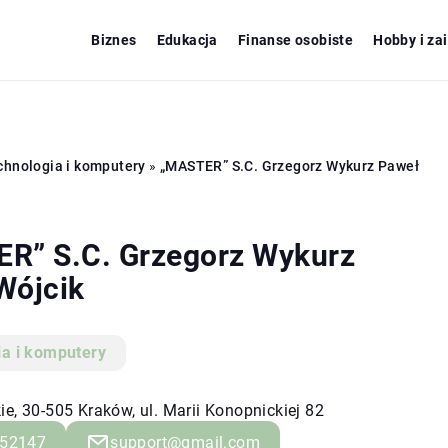
Biznes
Edukacja
Finanse osobiste
Hobby i za
chnologia i komputery
»
„MASTER” S.C. Grzegorz Wykurz Paweł
R” S.C. Grzegorz Wykurz
Wójcik
ia i komputery
e, 30-505 Kraków, ul. Marii Konopnickiej 82
52147
support@gmail.com