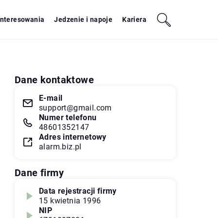
interesowania
Jedzenie i napoje
Kariera
Dane kontaktowe
E-mail
support@gmail.com
Numer telefonu
48601352147
Adres internetowy
alarm.biz.pl
Dane firmy
Data rejestracji firmy
15 kwietnia 1996
NIP