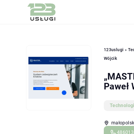
123uslugi
»
Te
Wójcik
„MASTE
Paweł 
Technolog
małopolski
486013