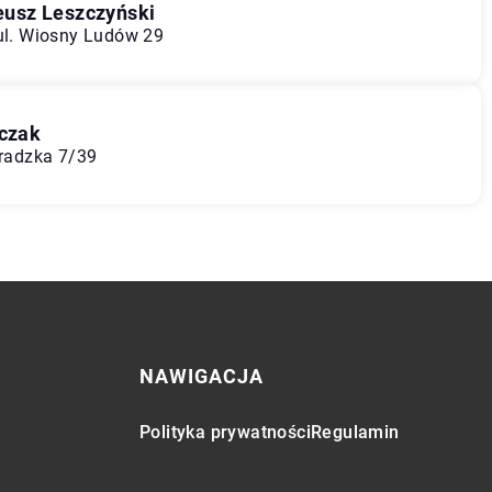
usz Leszczyński
 ul. Wiosny Ludów 29
czak
eradzka 7/39
NAWIGACJA
Polityka prywatności
Regulamin