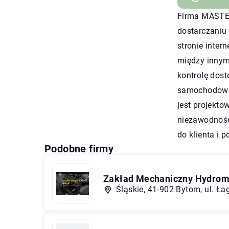
Firma
MASTE
dostarczaniu
stronie inter
między innym
kontrolę dos
samochodowa 
jest projekto
niezawodność
do klienta i 
Podobne firmy
Zakład Mechaniczny Hydrome
Śląskie, 41-902 Bytom, ul. Ła