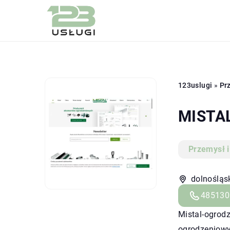
123uslugi
»
Prz
MISTAL
Przemysł i
dolnośląsk
485130
Mistal-ogrod
ogrodzeniowy