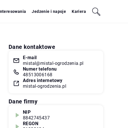
interesowania
Jedzenie i napoje
Kariera
Dane kontaktowe
E-mail
mistal@mistal-ogrodzenia.pl
Numer telefonu
48513006168
Adres internetowy
mistal-ogrodzenia.pl
Dane firmy
NIP
8842745437
REGON