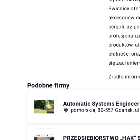
Świdnicy ofe
akcesoriów do
pergoli, aż p
profesjonaliz
produktów, al
płatności ora
się zaufanie
Źródło inform
Podobne firmy
Automatic Systems Engineeri
pomorskie, 80-557 Gdańsk, ul
PRZEDSIĘBIORSTWO „HAK” Sp