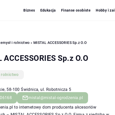
Biznes
Edukacja
Finanse osobiste
Hobby i za
emysł i rolnictwo
»
MISTAL ACCESSORIES Sp.z O.O
 ACCESSORIES Sp.z O.O
 rolnictwo
ie, 58-100 Świdnica, ul. Robotnicza 5
06168
mistal@mistal-ogrodzenia.pl
zenia.pl to internetowy dom producenta akcesoriów
ch – MISTAL ACCESSORIES Sp.z O.O. Firma z siedzibą w