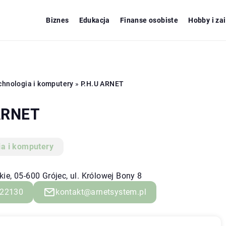
Biznes
Edukacja
Finanse osobiste
Hobby i za
chnologia i komputery
»
P.H.U ARNET
ARNET
ia i komputery
e, 05-600 Grójec, ul. Królowej Bony 8
22130
kontakt@arnetsystem.pl