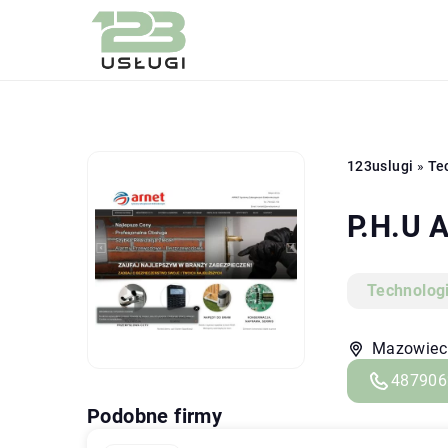
123uslugi
»
Te
P.H.U 
Technolog
Mazowiecki
487906
Podobne firmy