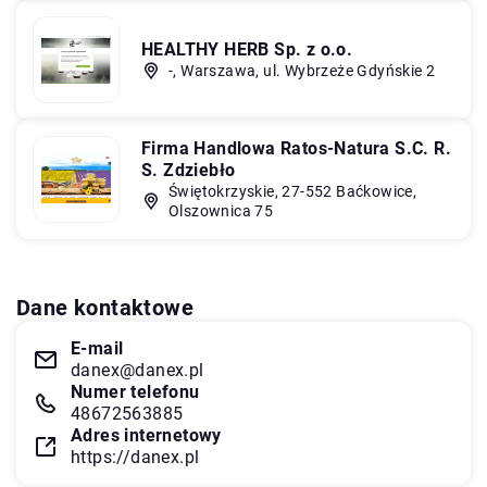
HEALTHY HERB Sp. z o.o.
-, Warszawa, ul. Wybrzeże Gdyńskie 2
Firma Handlowa Ratos-Natura S.C. R.
S. Zdziebło
Świętokrzyskie, 27-552 Baćkowice,
Olszownica 75
Dane kontaktowe
E-mail
danex@danex.pl
Numer telefonu
48672563885
Adres internetowy
https://danex.pl