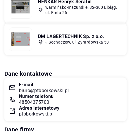
HENKAR Henryk Serafin
warmińsko-mazurskie, 82-300 Elbląg,
ul. Freta 26
DM LAGERTECHNIK Sp. z o.o.
-, Sochaczew, ul. Żyrardowska 53
Dane kontaktowe
E-mail
biuro@ptbborkowski.pl
Numer telefonu
48504375700
Adres internetowy
ptbborkowski.pl
Dane firmy