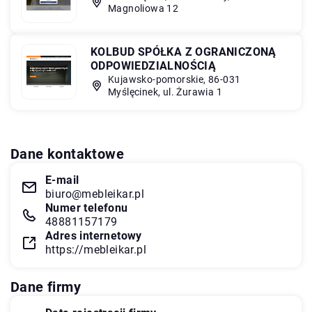
Magnoliowa 12
KOLBUD SPÓŁKA Z OGRANICZONĄ
ODPOWIEDZIALNOŚCIĄ
Kujawsko-pomorskie, 86-031
Myślęcinek, ul. Żurawia 1
Dane kontaktowe
E-mail
biuro@mebleikar.pl
Numer telefonu
48881157179
Adres internetowy
https://mebleikar.pl
Dane firmy