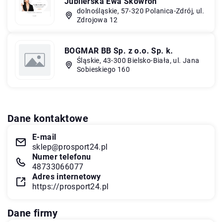
Jubilerska Ewa Skowron
dolnośląskie, 57-320 Polanica-Zdrój, ul.
Zdrojowa 12
BOGMAR BB Sp. z o.o. Sp. k.
Śląskie, 43-300 Bielsko-Biała, ul. Jana
Sobieskiego 160
Dane kontaktowe
E-mail
sklep@prosport24.pl
Numer telefonu
48733066077
Adres internetowy
https://prosport24.pl
Dane firmy