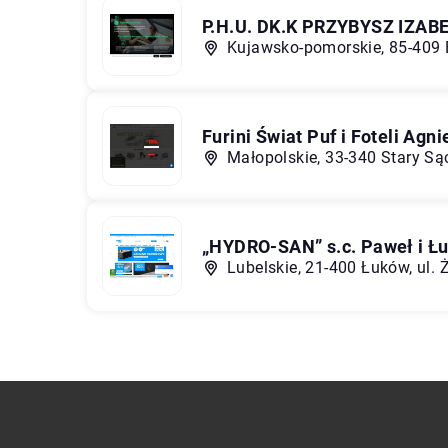
P.H.U. DK.K PRZYBYSZ IZAB
Kujawsko-pomorskie, 85-409 
Furini Świat Puf i Foteli Agn
Małopolskie, 33-340 Stary Są
„HYDRO-SAN” s.c. Paweł i Ł
Lubelskie, 21-400 Łuków, ul.