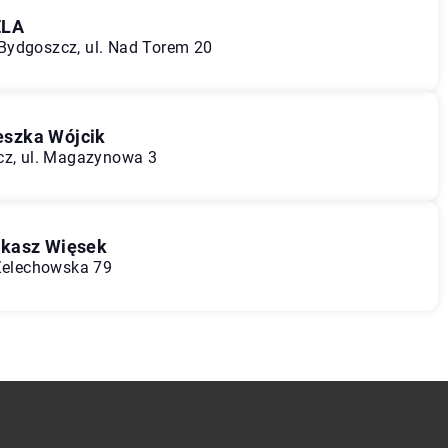
ELA
Bydgoszcz, ul. Nad Torem 20
ieszka Wójcik
cz, ul. Magazynowa 3
ukasz Więsek
 Żelechowska 79