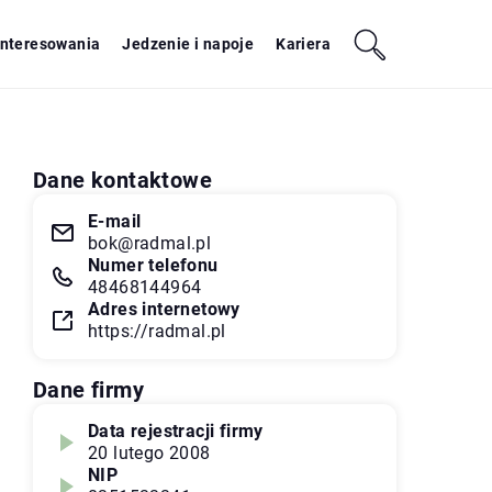
interesowania
Jedzenie i napoje
Kariera
Dane kontaktowe
E-mail
bok@radmal.pl
Numer telefonu
48468144964
Adres internetowy
https://radmal.pl
Dane firmy
Data rejestracji firmy
20 lutego 2008
NIP