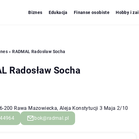
Biznes
Edukacja
Finanse osobiste
Hobby i za
znes
»
RADMAL Radosław Socha
L Radosław Socha
96-200 Rawa Mazowiecka, Aleja Konstytucji 3 Maja 2/10
44964
bok@radmal.pl