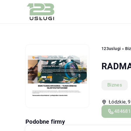
123uslugi
»
Bi
RADMA
Biznes
Łódzkie, 
484681
Podobne firmy