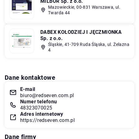
MILBOR Sp. z o.o.
Mazowieckie, 00-831 Warszawa, ul.
Twarda 44
DABEX KOŁODZIEJ I JĘCZMIONKA
Sp. z o.o.
Śląskie, 41-709 Ruda Śląska, ul. Żelazna
4
Dane kontaktowe
E-mail
biuro@redseven.com.pl
Numer telefonu
48323070025
Adres internetowy
https://redseven.com.pl
Dane firmy