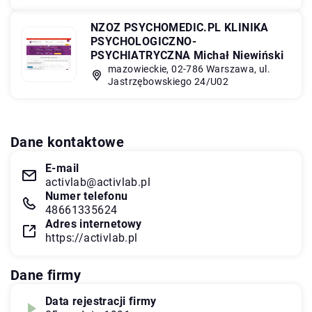
NZOZ PSYCHOMEDIC.PL KLINIKA
PSYCHOLOGICZNO-
PSYCHIATRYCZNA Michał Niewiński
mazowieckie, 02-786 Warszawa, ul.
Jastrzębowskiego 24/U02
Dane kontaktowe
E-mail
activlab@activlab.pl
Numer telefonu
48661335624
Adres internetowy
https://activlab.pl
Dane firmy
Data rejestracji firmy