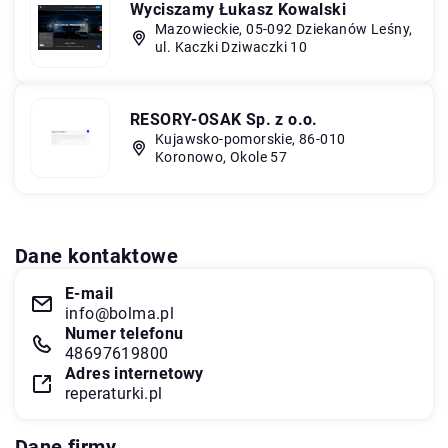
Wyciszamy Łukasz Kowalski
Mazowieckie, 05-092 Dziekanów Leśny,
ul. Kaczki Dziwaczki 10
RESORY-OSAK Sp. z o.o.
Kujawsko-pomorskie, 86-010
Koronowo, Okole 57
Dane kontaktowe
E-mail
info@bolma.pl
Numer telefonu
48697619800
Adres internetowy
reperaturki.pl
Dane firmy