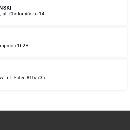
ŃSKI
, ul. Chotomińska 14
onopnica 102B
a, ul. Solec 81b/73a