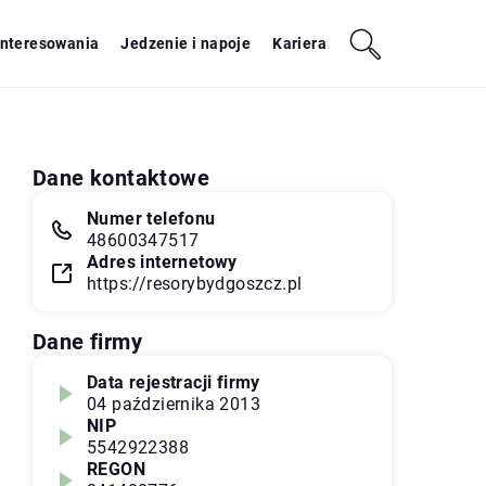
interesowania
Jedzenie i napoje
Kariera
Dane kontaktowe
Numer telefonu
48600347517
Adres internetowy
https://resorybydgoszcz.pl
Dane firmy
Data rejestracji firmy
04 października 2013
NIP
5542922388
REGON