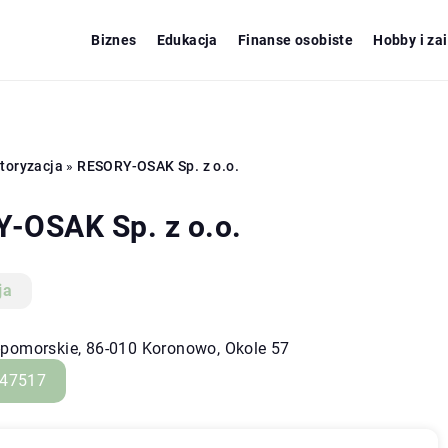
Biznes
Edukacja
Finanse osobiste
Hobby i za
toryzacja
»
RESORY-OSAK Sp. z o.o.
-OSAK Sp. z o.o.
ja
pomorskie, 86-010 Koronowo, Okole 57
47517