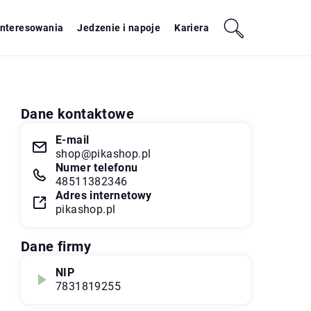
interesowania
Jedzenie i napoje
Kariera
Dane kontaktowe
E-mail
shop@pikashop.pl
Numer telefonu
48511382346
Adres internetowy
pikashop.pl
Dane firmy
NIP
7831819255