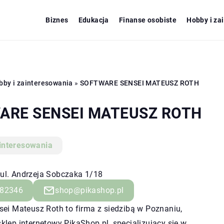
Biznes
Edukacja
Finanse osobiste
Hobby i za
bby i zainteresowania
»
SOFTWARE SENSEI MATEUSZ ROTH
ARE SENSEI MATEUSZ ROTH
interesowania
 ul. Andrzeja Sobczaka 1/18
82346
shop@pikashop.pl
ei Mateusz Roth to firma z siedzibą w Poznaniu,
klep internetowy
PikaShop.pl
, specjalizujący się w