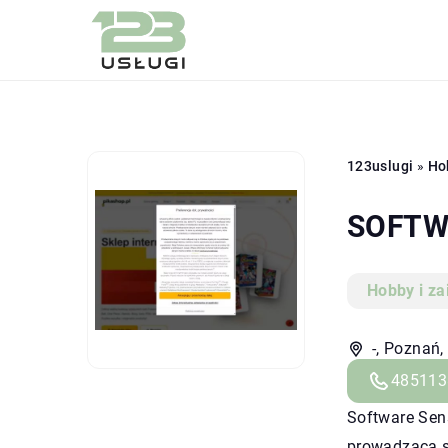
123uslugi
»
Ho
SOFTW
Hobby i za
-, Poznań,
485113
Software Sens
prowadząca s