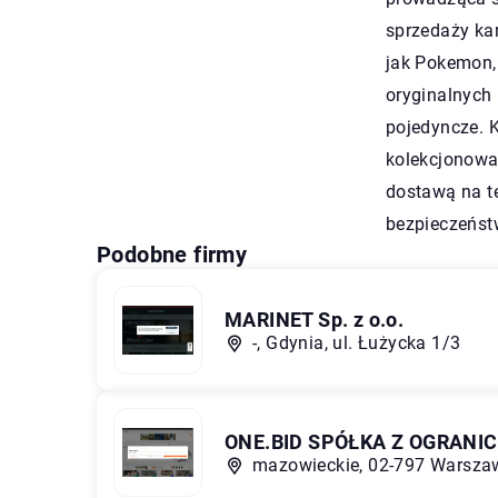
sprzedaży kar
jak Pokemon, 
oryginalnych 
pojedyncze. K
kolekcjonowa
dostawą na te
bezpieczeńst
Podobne firmy
MARINET Sp. z o.o.
-, Gdynia, ul. Łużycka 1/3
ONE.BID SPÓŁKA Z OGRANI
mazowieckie, 02-797 Warszawa