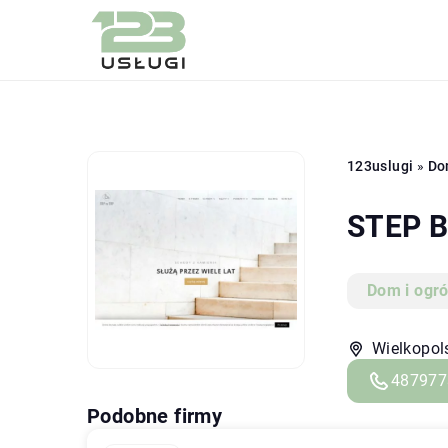
123uslugi
»
Do
STEP B
Dom i ogr
Wielkopol
487977
Podobne firmy