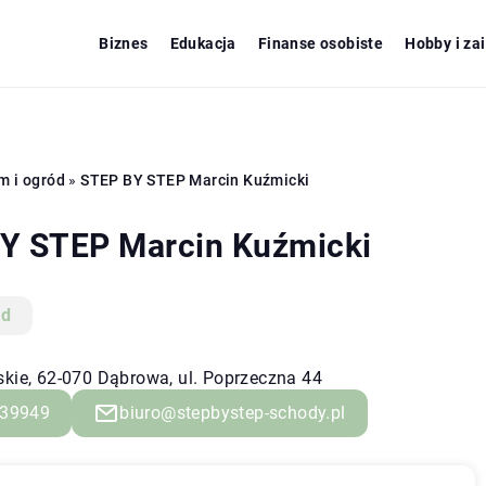
Biznes
Edukacja
Finanse osobiste
Hobby i za
m i ogród
»
STEP BY STEP Marcin Kuźmicki
Y STEP Marcin Kuźmicki
ód
skie, 62-070 Dąbrowa, ul. Poprzeczna 44
39949
biuro@stepbystep-schody.pl