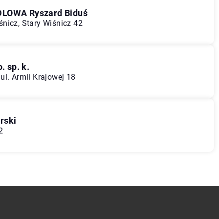
OWA Ryszard Biduś
nicz, Stary Wiśnicz 42
 sp. k.
ul. Armii Krajowej 18
rski
2