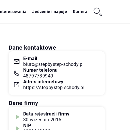
interesowania
Jedzenie i napoje
Kariera
Dane kontaktowe
E-mail
biuro@stepbystep-schody.pl
Numer telefonu
48797739949
Adres internetowy
https://stepbystep-schody.pl
Dane firmy
Data rejestracji firmy
30 września 2015
NIP