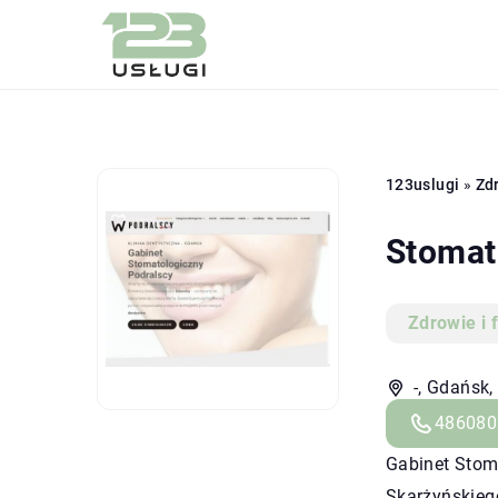
123uslugi
»
Zdr
Stomat
Zdrowie i 
-, Gdańsk
486080
Gabinet Stoma
Skarżyńskieg