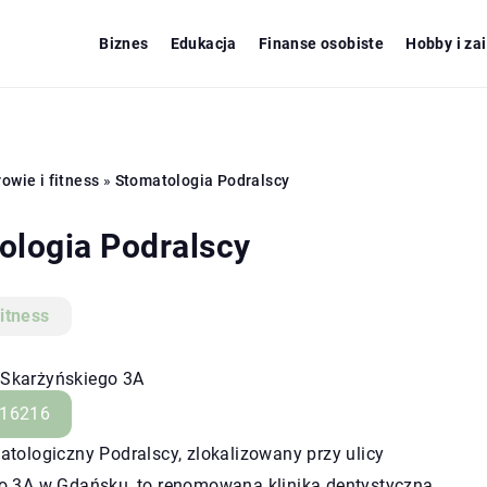
Biznes
Edukacja
Finanse osobiste
Hobby i za
owie i fitness
»
Stomatologia Podralscy
ologia Podralscy
fitness
, Skarżyńskiego 3A
16216
tologiczny Podralscy, zlokalizowany przy ulicy
o 3A w Gdańsku, to renomowana klinika dentystyczna