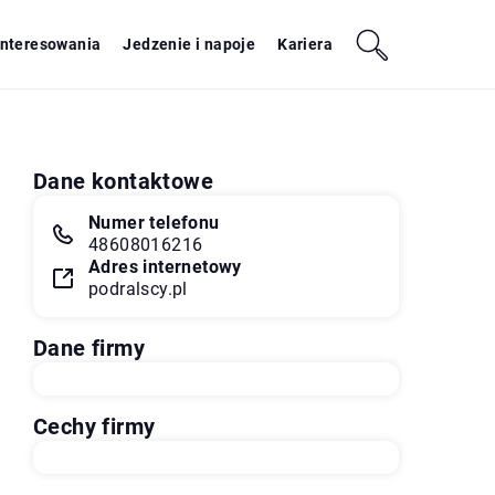
interesowania
Jedzenie i napoje
Kariera
Dane kontaktowe
Numer telefonu
48608016216
Adres internetowy
podralscy.pl
Dane firmy
Cechy firmy