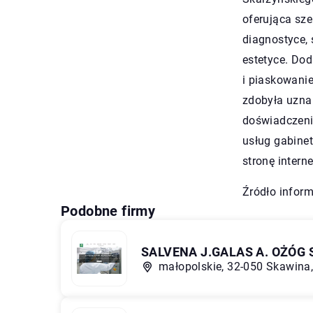
oferująca sze
diagnostyce,
estetyce. Dod
i piaskowani
zdobyła uznan
doświadczenie
usług gabinet
stronę intern
Źródło inform
Podobne firmy
SALVENA J.GALAS A. OŻÓG
małopolskie, 32-050 Skawina,