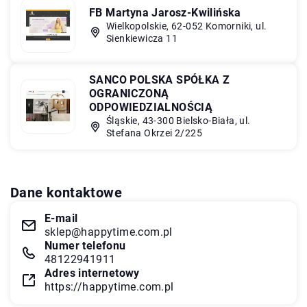
FB Martyna Jarosz-Kwilińska
Wielkopolskie, 62-052 Komorniki, ul.
Sienkiewicza 11
SANCO POLSKA SPÓŁKA Z
OGRANICZONĄ
ODPOWIEDZIALNOŚCIĄ
Śląskie, 43-300 Bielsko-Biała, ul.
Stefana Okrzei 2/225
Dane kontaktowe
E-mail
sklep@happytime.com.pl
Numer telefonu
48122941911
Adres internetowy
https://happytime.com.pl