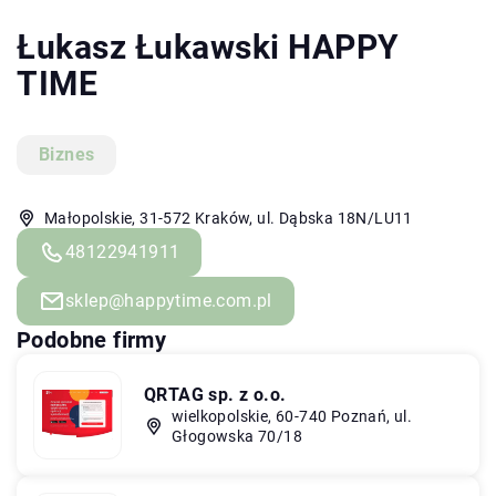
Łukasz Łukawski HAPPY
TIME
Biznes
Małopolskie, 31-572 Kraków, ul. Dąbska 18N/LU11
48122941911
sklep@happytime.com.pl
Podobne firmy
QRTAG sp. z o.o.
wielkopolskie, 60-740 Poznań, ul.
Głogowska 70/18