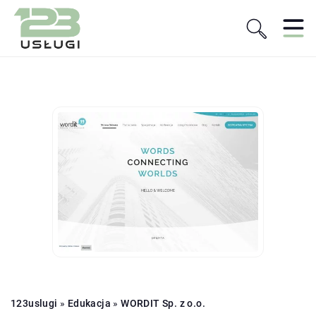
123uslugi
»
Edukacja
»
WORDIT Sp. z o.o.