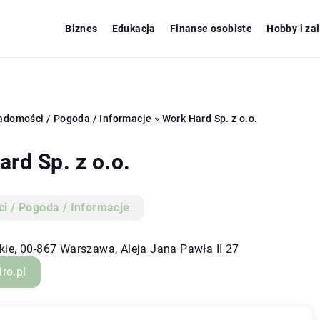
Biznes
Edukacja
Finanse osobiste
Hobby i za
adomości / Pogoda / Informacje
»
Work Hard Sp. z o.o.
rd Sp. z o.o.
i / Pogoda / Informacje
ie, 00-867 Warszawa, Aleja Jana Pawła II 27
ro.pl