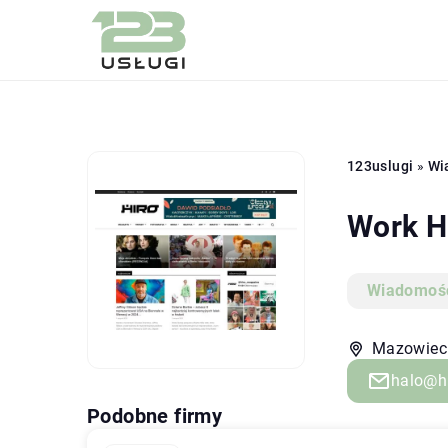
123uslugi
»
Wi
Work Ha
Wiadomośc
Mazowieck
halo@hi
Podobne firmy