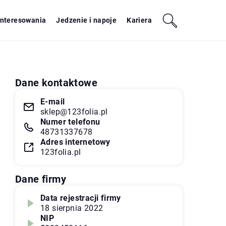
interesowania
Jedzenie i napoje
Kariera
Dane kontaktowe
E-mail
sklep@123folia.pl
Numer telefonu
48731337678
Adres internetowy
123folia.pl
Dane firmy
Data rejestracji firmy
18 sierpnia 2022
NIP