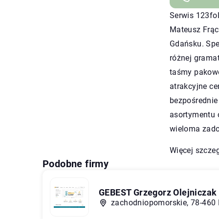
Serwis 123fol
Mateusz Frąc
Gdańsku. Spec
różnej gramat
taśmy pakowe,
atrakcyjne ce
bezpośrednie
asortymentu o
wieloma zado
Więcej szcze
Podobne firmy
GEBEST Grzegorz Olejniczak
zachodniopomorskie, 78-460 