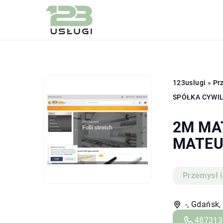
123uslugi
»
Prz
SPÓŁKA CYWI
2M MA
MATEU
Przemysł i
-, Gdańsk,
487313