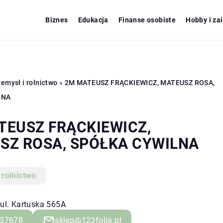
Biznes
Edukacja
Finanse osobiste
Hobby i za
emysł i rolnictwo
»
2M MATEUSZ FRĄCKIEWICZ, MATEUSZ ROSA,
LNA
TEUSZ FRĄCKIEWICZ,
SZ ROSA, SPÓŁKA CYWILNA
 rolnictwo
 ul. Kartuska 565A
37678
sklep@123folia.pl