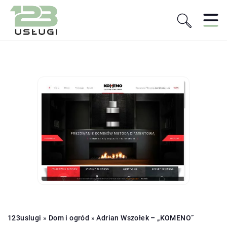
123uslugi
»
Dom i ogród
»
Adrian Wszołek – „KOMENO”