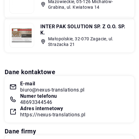
Mazowieckie, 05-126 Michałów-
Grabina, ul. Kwiatowa 14
INTER PAK SOLUTION SP. Z O.O. SP.
K.
Małopolskie, 32-070 Zagacie, ul.
Strażacka 21
Dane kontaktowe
E-mail
biuro@nexus-translations.pl
Numer telefonu
48693344546
Adres internetowy
https://nexus-translations.pl
Dane firmy