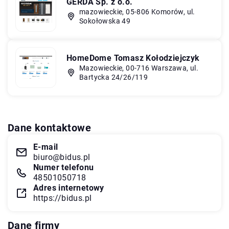
GERDA Sp. z o.o.
mazowieckie, 05-806 Komorów, ul.
Sokołowska 49
HomeDome Tomasz Kołodziejczyk
Mazowieckie, 00-716 Warszawa, ul.
Bartycka 24/26/119
Dane kontaktowe
E-mail
biuro@bidus.pl
Numer telefonu
48501050718
Adres internetowy
https://bidus.pl
Dane firmy