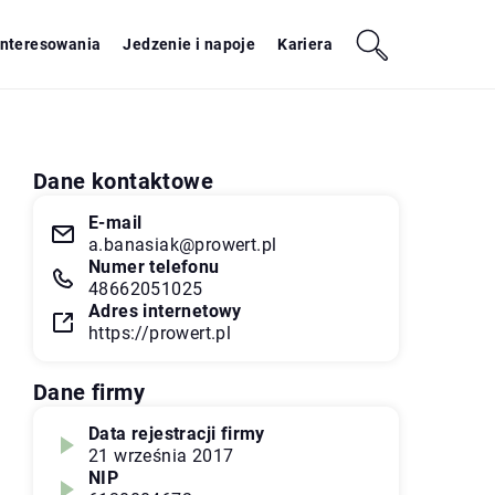
interesowania
Jedzenie i napoje
Kariera
Dane kontaktowe
E-mail
a.banasiak@prowert.pl
Numer telefonu
48662051025
Adres internetowy
https://prowert.pl
Dane firmy
Data rejestracji firmy
21 września 2017
NIP