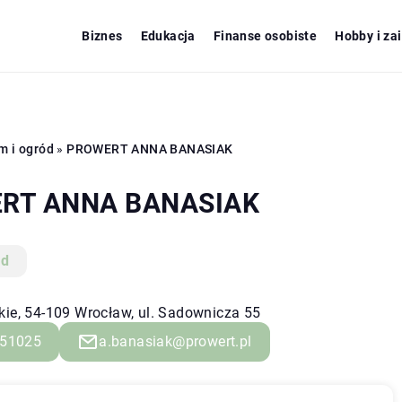
Biznes
Edukacja
Finanse osobiste
Hobby i za
m i ogród
»
PROWERT ANNA BANASIAK
RT ANNA BANASIAK
ód
kie, 54-109 Wrocław, ul. Sadownicza 55
51025
a.banasiak@prowert.pl